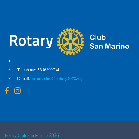
Telephone:
3356899734
sanmarino@rotary2072.org
E-mail:
2026
Rotary Club San Marino