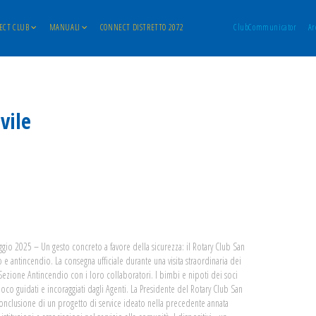
ECT CLUB
MANUALI
CONNECT DISTRETTO 2072
ClubCommunicator
Ar
vile
gio 2025 – Un gesto concreto a favore della sicurezza: il Rotary Club San
e antincendio. La consegna ufficiale durante una visita straordinaria dei
 Sezione Antincendio con i loro collaboratori. I bimbi e nipoti dei soci
uoco guidati e incoraggiati dagli Agenti. La Presidente del Rotary Club San
onclusione di un progetto di service ideato nella precedente annata