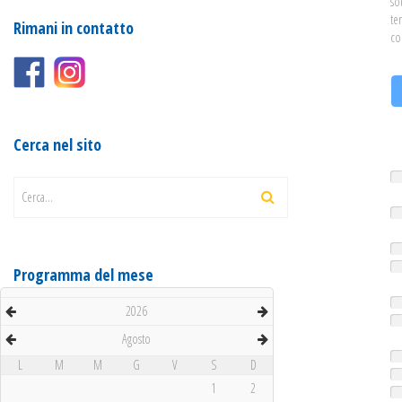
so
te
Rimani in contatto
co
Cerca nel sito
Cerca...
Programma del mese
2026
Agosto
L
M
M
G
V
S
D
1
2