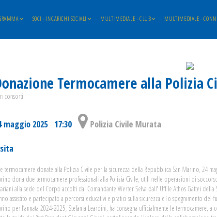
GRAMMA
SOCI - INCARICHI SOCIALI
MULTIMEDIALE - CLUB
MULTIMEDIALE - CONN
onazione Termocamere alla Polizia Ci
n consorti
4 maggio 2025 17:30
Polizia Civile Murata
isita
e termocamere donate alla Polizia Civile per la sicurezza della Repubblica San Marino, 24 mag
rino dona due termocamere professionali alla Polizia Civile, utili nelle operazioni di soccorso 
tariani alla sede del Corpo accolti dal Comandante Werter Selva dall' Uff.le Athos Gattei della
nno assistito e partecipato a percorsi educativi e pratici sulla sicurezza e lo spegnimento del f
rino per l’annata 2024-2025, Stefania Leardini, ha consegna ufficialmente le termocamere, a c