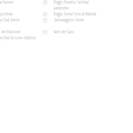
a Farnese
Poggio Renatico Cardinal
Lambertini
io Emilia
Reggio Emilia Terra di Matilde
ry Club Rimini
Salsomaggiore Terme
e del Rubicone
Valle del Savio
ry Club Riccione-Cattolica