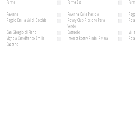
Parma
Parma Est
Parm
Ravenna
Ravenna Galla Placidia
Regg
Reggio Emilia Val di Secchia
Rotary Club Riccione Perla
Rota
Verde
San Giorgio di Piano
Sassuolo
Vall
Vignola Castelfranco Emilia
Interact Rotary Rimini Riviera
Rota
Bazzano