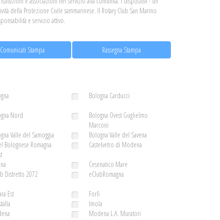
stituzioni e associazioni nel servizio alla comunità. I dispositivi - un
ità della Protezione Civile sammarinese. Il Rotary Club San Marino
nsabilità e servizio attivo.
Comunicati Stampa
Rassegna Stampa
ogna
Bologna Carducci
ogna Nord
Bologna Ovest Guglielmo
Marconi
gna Valle del Samoggia
Bologna Valle del Savena
el Bolognese Romagna
Castelvetro di Modena
t
ena
Cesenatico Mare
b Distretto 2072
eClubRomagna
ara Est
Forlì
talla
Imola
ena
Modena L.A. Muratori