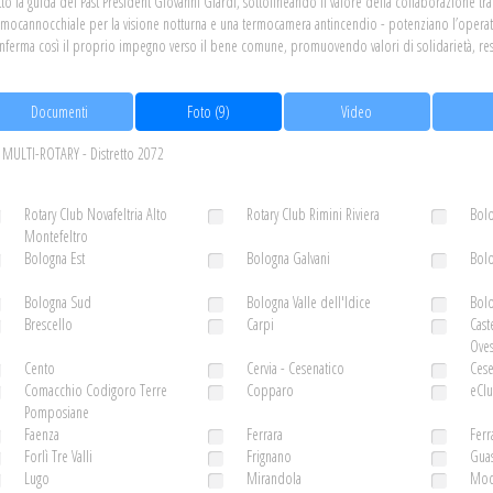
tto la guida del Past President Giovanni Giardi, sottolineando il valore della collaborazione tra i
rmocannocchiale per la visione notturna e una termocamera antincendio - potenziano l’operativ
nferma così il proprio impegno verso il bene comune, promuovendo valori di solidarietà, respo
Documenti
Foto (9)
Video
MULTI-ROTARY - Distretto 2072
Rotary Club Novafeltria Alto
Rotary Club Rimini Riviera
Bol
Montefeltro
Bologna Est
Bologna Galvani
Bol
Bologna Sud
Bologna Valle dell'Idice
Bolo
Brescello
Carpi
Cast
Oves
Cento
Cervia - Cesenatico
Ces
Comacchio Codigoro Terre
Copparo
eClu
Pomposiane
Faenza
Ferrara
Ferr
Forlì Tre Valli
Frignano
Guas
Lugo
Mirandola
Mod