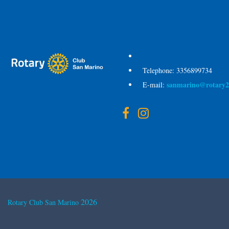
Telephone:
3356899734
sanmarino@rotary2
E-mail:
2026
Rotary Club San Marino