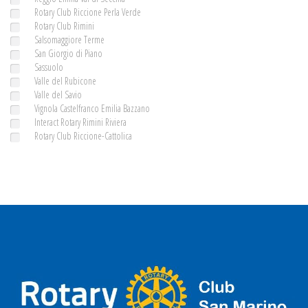
Rotary Club Riccione Perla Verde
Rotary Club Rimini
Salsomaggiore Terme
San Giorgio di Piano
Sassuolo
Valle del Rubicone
Valle del Savio
Vignola Castelfranco Emilia Bazzano
Interact Rotary Rimini Riviera
Rotary Club Riccione-Cattolica