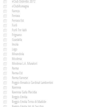
eClub Distretto 2072
eClubRomagna
Faenza
Ferrara
Ferrara Est
Forlì
Forlì Tre Valli
Frignano
Guastalla
Imola
Lugo
Mirandola
Modena
Modena L.A. Muratori
Parma
Parma Est
Parma Farnese
Poggio Renatico Cardinal Lambertini
Ravenna
Ravenna Galla Placidia
Reggio Emilia
Reggio Emilia Terra di Matilde
Reggio Emilia Val di Secchia