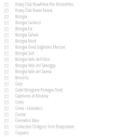
Rotary Club Novafeltria Alto Montefeltro
Rotary Club Rimini Riviera
Bologna
Bologna Carducci
Bologna Est
Bologna Galvani
Bologna Nord
Bologna Ovest Guglielmo Marconi
Bologna Sud
Bologna Valle dell'Idice
Bologna Valle del Samoggia
Bologna Valle del Savena
Brescello
Carpi
Castel Bolognese Romagna Ovest
Castelvetro di Modena
Cento
Cervia - Cesenatico
Cesena
Cesenatico Mare
Comacchio Codigoro Terre Pomposiane
Copparo