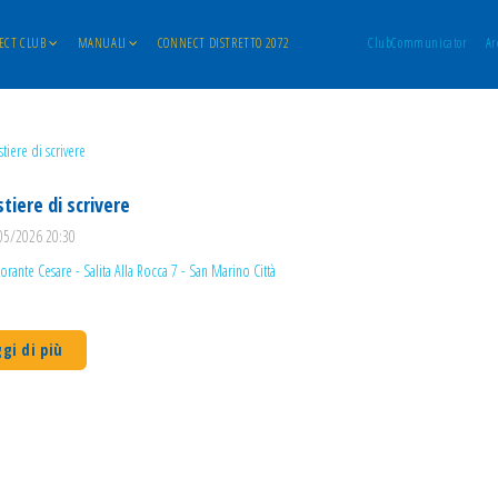
ECT CLUB
MANUALI
CONNECT DISTRETTO 2072
ClubCommunicator
Ar
stiere di scrivere
05/2026 20:30
torante Cesare - Salita Alla Rocca 7 - San Marino Città
gi di più