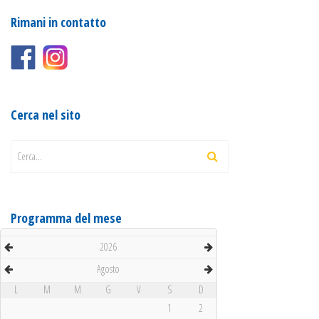
Rimani in contatto
Cerca nel sito
Cerca...
Programma del mese
2026
Agosto
L
M
M
G
V
S
D
1
2