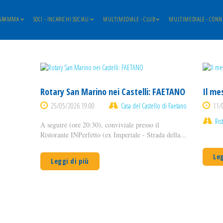
GRAMMA
SOCI - INCARICHI SOCIALI
MULTIMEDIALE - CLUB
MULTIMEDIALE - CONN
Rotary San Marino nei Castelli: FAETANO
Il me
25/05/2026 19:00
Casa del Castello di Faetano
11/
Ris
A seguire (ore 20:30), conviviale presso il
Ristorante INPerfetto (ex Imperiale - Strada della...
Leg
Leggi di più