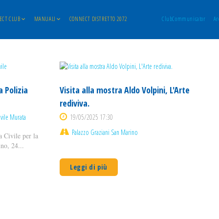
ECT CLUB
MANUALI
CONNECT DISTRETTO 2072
ClubCommunicator
Ar
 Polizia
Visita alla mostra Aldo Volpini, L'Arte
rediviva.
ivile Murata
19/05/2025 17:30
Palazzo Graziani San Marino
 Civile per la
no, 24...
Leggi di più