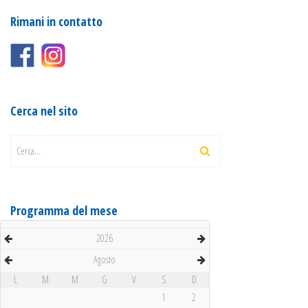
Rimani in contatto
Cerca nel sito
Cerca...
Programma del mese
2026
Agosto
L
M
M
G
V
S
D
1
2