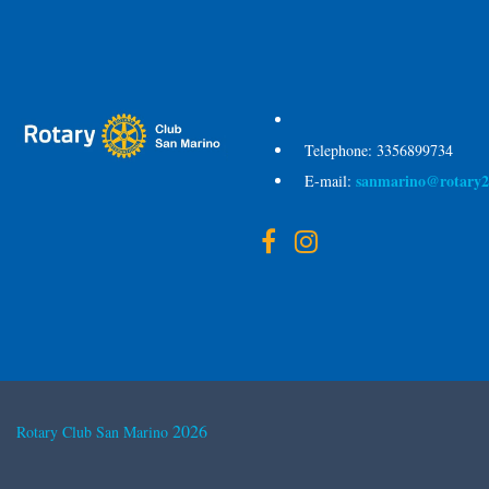
Telephone:
3356899734
sanmarino@rotary2
E-mail:
2026
Rotary Club San Marino