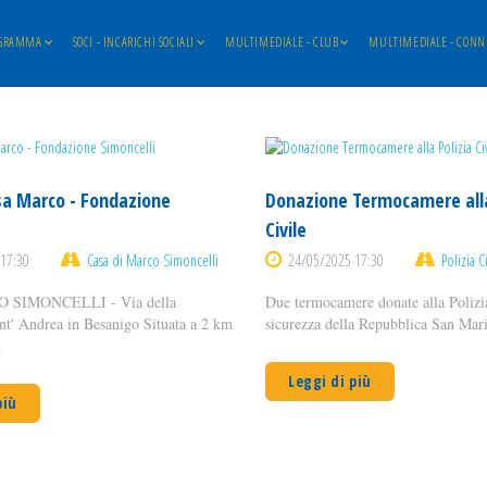
GRAMMA
SOCI - INCARICHI SOCIALI
MULTIMEDIALE - CLUB
MULTIMEDIALE - CONN
asa Marco - Fondazione
Donazione Termocamere alla
Civile
17:30
Casa di Marco Simoncelli
24/05/2025 17:30
Polizia C
SIMONCELLI - Via della
Due termocamere donate alla Polizia
nt' Andrea in Besanigo Situata a 2 km
sicurezza della Repubblica San Mari
.
Leggi di più
più