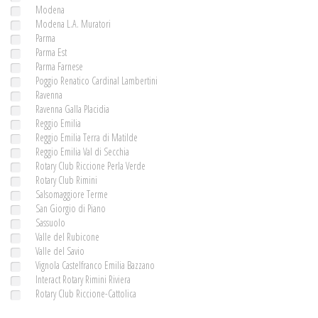
Modena
Modena L.A. Muratori
Parma
Parma Est
Parma Farnese
Poggio Renatico Cardinal Lambertini
Ravenna
Ravenna Galla Placidia
Reggio Emilia
Reggio Emilia Terra di Matilde
Reggio Emilia Val di Secchia
Rotary Club Riccione Perla Verde
Rotary Club Rimini
Salsomaggiore Terme
San Giorgio di Piano
Sassuolo
Valle del Rubicone
Valle del Savio
Vignola Castelfranco Emilia Bazzano
Interact Rotary Rimini Riviera
Rotary Club Riccione-Cattolica