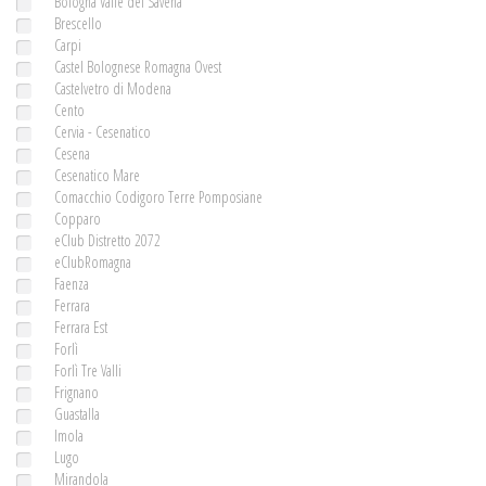
Bologna Valle del Savena
Brescello
Carpi
Castel Bolognese Romagna Ovest
Castelvetro di Modena
Cento
Cervia - Cesenatico
Cesena
Cesenatico Mare
Comacchio Codigoro Terre Pomposiane
Copparo
eClub Distretto 2072
eClubRomagna
Faenza
Ferrara
Ferrara Est
Forlì
Forlì Tre Valli
Frignano
Guastalla
Imola
Lugo
Mirandola