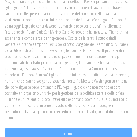
Maggiore francese, che qualche giorno fa ha detto: "Il Paese si prepari a perdere i suoi
figli in guerra". In una fase storica in cui il riarmo europeo sta avanzando attraverso
l'aumento delle spese militari e in cui si dibatte del ripristino della leva, una
valutazione su possibili scenari futuri nel continente è quasi d'obbligo. "L'Europa è
sicura oggi? E quanto conta davvero? Domande che occorre porsi", ha affermato il
Presidente del Rotary Club San Marino Carlo Romeo, che ha invitato sul Titano chi ha
esperienza e competenze per rispondere. Ospite della serata è stato quindi il
Generale Vincenzo Camporini, ex Capo di Stato Maggiore dell'Aeronautica Militare e
della Difesa: "di più non si poteva salire", ha commentato Romeo. Il profilarsi di un
accordo tra Usa e Russia in un piano di pace che mette in discussione i principi
fondamentali della Nato preoccupano il generale, la cui analisi è lucida: la sicurezza
dell'Europa, a suo avviso, è a rischio. "Purtroppo – afferma Camporini ai nostri
microfoni - l'Europa è un po' tagliata fuori da tutti questi dibattiti, discorsi, interventi,
riunioni che si stanno svolgendo sostanzialmente fra Mosca e Washington su un tema
che però riguarda prevalentemente l'Europa. Il guaio è che non avendo ancora
costituito un organismo unitario per la gestione della politica estera e della difesa,
l'Europa è un insieme di piccoli staterelli che contano poco o nulla, e quindi non ci
viene chiesto di sederci intorno al tavolo delle trattative. E purtroppo, se mi è
costituito una battuta, quando non sei seduto intorno al tavolo, probabilmente sei nel
menù".
Documenti