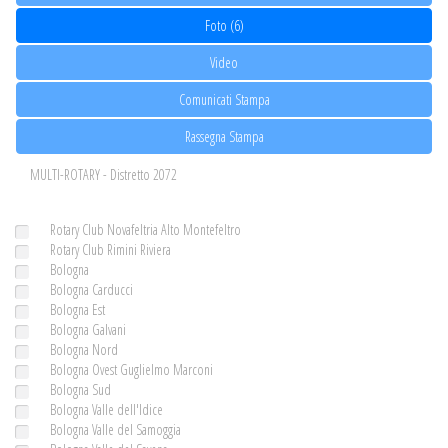
Foto (6)
Video
Comunicati Stampa
Rassegna Stampa
MULTI-ROTARY - Distretto 2072
Rotary Club Novafeltria Alto Montefeltro
Rotary Club Rimini Riviera
Bologna
Bologna Carducci
Bologna Est
Bologna Galvani
Bologna Nord
Bologna Ovest Guglielmo Marconi
Bologna Sud
Bologna Valle dell'Idice
Bologna Valle del Samoggia