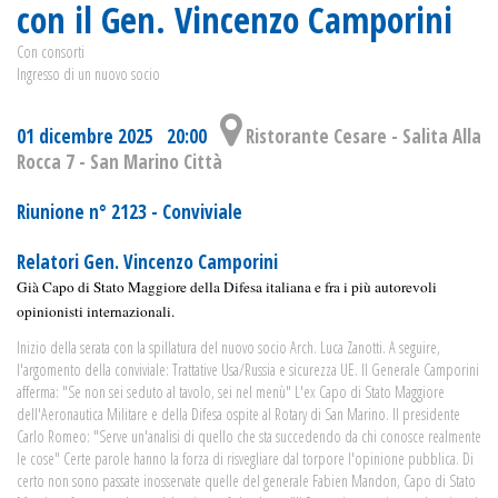
con il Gen. Vincenzo Camporini
Con consorti
Ingresso di un nuovo socio
01 dicembre 2025 20:00
Ristorante Cesare - Salita Alla
Rocca 7 - San Marino Città
Riunione n° 2123 - Conviviale
Relatori Gen. Vincenzo Camporini
Già Capo di Stato Maggiore della Difesa italiana e fra i più autorevoli
opinionisti internazionali.
Inizio della serata con la spillatura del nuovo socio Arch. Luca Zanotti. A seguire,
l'argomento della conviviale: Trattative Usa/Russia e sicurezza UE. Il Generale Camporini
afferma: "Se non sei seduto al tavolo, sei nel menù" L'ex Capo di Stato Maggiore
dell'Aeronautica Militare e della Difesa ospite al Rotary di San Marino. Il presidente
Carlo Romeo: "Serve un'analisi di quello che sta succedendo da chi conosce realmente
le cose" Certe parole hanno la forza di risvegliare dal torpore l'opinione pubblica. Di
certo non sono passate inosservate quelle del generale Fabien Mandon, Capo di Stato