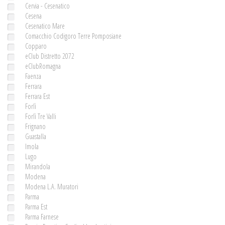
Cervia - Cesenatico
Cesena
Cesenatico Mare
Comacchio Codigoro Terre Pomposiane
Copparo
eClub Distretto 2072
eClubRomagna
Faenza
Ferrara
Ferrara Est
Forlì
Forlì Tre Valli
Frignano
Guastalla
Imola
Lugo
Mirandola
Modena
Modena L.A. Muratori
Parma
Parma Est
Parma Farnese