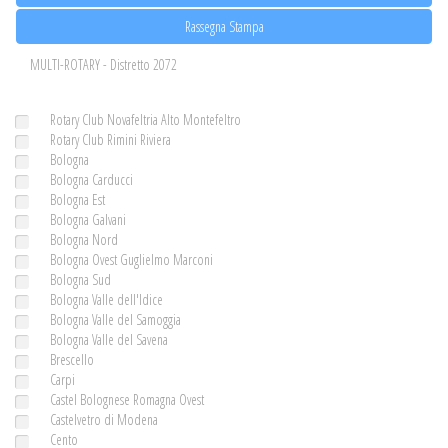
Rassegna Stampa
MULTI-ROTARY - Distretto 2072
Rotary Club Novafeltria Alto Montefeltro
Rotary Club Rimini Riviera
Bologna
Bologna Carducci
Bologna Est
Bologna Galvani
Bologna Nord
Bologna Ovest Guglielmo Marconi
Bologna Sud
Bologna Valle dell'Idice
Bologna Valle del Samoggia
Bologna Valle del Savena
Brescello
Carpi
Castel Bolognese Romagna Ovest
Castelvetro di Modena
Cento