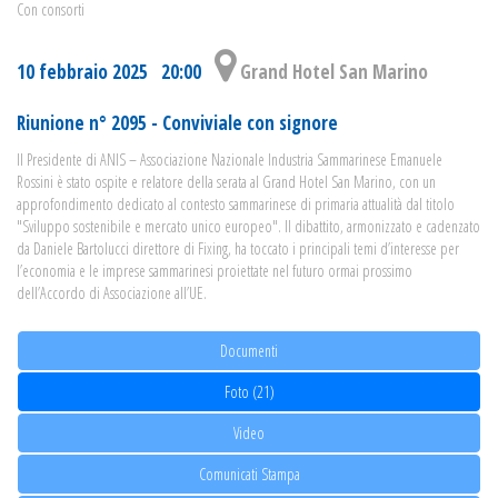
Con consorti
10 febbraio 2025 20:00
Grand Hotel San Marino
Riunione n° 2095 - Conviviale con signore
Il Presidente di ANIS – Associazione Nazionale Industria Sammarinese Emanuele
Rossini è stato ospite e relatore della serata al Grand Hotel San Marino, con un
approfondimento dedicato al contesto sammarinese di primaria attualità dal titolo
"Sviluppo sostenibile e mercato unico europeo". Il dibattito, armonizzato e cadenzato
da Daniele Bartolucci direttore di Fixing, ha toccato i principali temi d’interesse per
l’economia e le imprese sammarinesi proiettate nel futuro ormai prossimo
dell’Accordo di Associazione all’UE.
Documenti
Foto (21)
Video
Comunicati Stampa