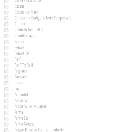
Cervia - Cesenatico
Cesena
Cesenatico Mare
Comacchio Codigoro Terre Pomposiane
Copparo
eClub Distretto 2072
eClubRomagna
Faenza
Ferrara
Ferrara Est
Forlì
Forlì Tre Valli
Frignano
Guastalla
Imola
Lugo
Mirandola
Modena
Modena L.A. Muratori
Parma
Parma Est
Parma Farnese
Poggio Renatico Cardinal Lambertini