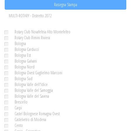
Rassegna Stampa
MULTI-ROTARY - Distretto 2072
Rotary Club Novafeltria Alto Montefeltro
Rotary Club Rimini Riviera
Bologna
Bologna Carducci
Bologna Est
Bologna Galvani
Bologna Nord
Bologna Ovest Guglielmo Marconi
Bologna Sud
Bologna Valle dell'Idice
Bologna Valle del Samoggia
Bologna Valle del Savena
Brescello
Carpi
Castel Bolognese Romagna Ovest
Castelvetro di Modena
Cento